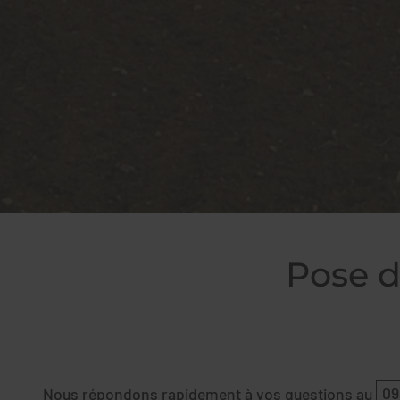
Pose d
Nous répondons rapidement à vos questions au
09