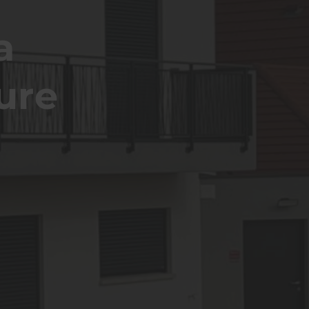
a
ure